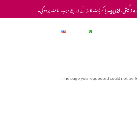
جاز کیش
،
ایزی پیسہ
یا کریڈٹ کارڈ کے ذریعے ویب سائٹ پر ہوگی۔
عمومی سوالات
اردو
English
The page you requested could not be fou