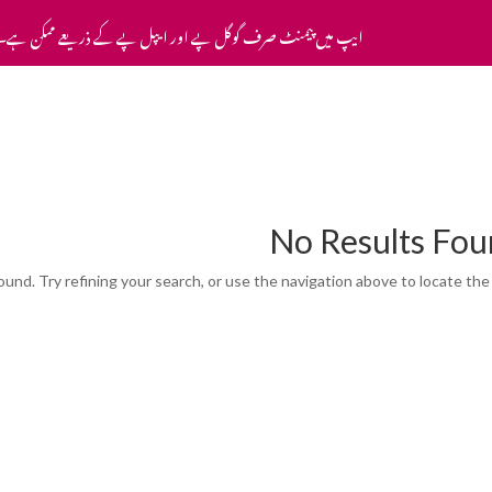
ایپ میں پیمنٹ صرف گوگل پے اور ایپل پے کے ذریعے ممکن ہے۔
ہوم
ہمارے بارے میں
بلاگ
رابطہ کریں
No Results Fo
nd. Try refining your search, or use the navigation above to locate the 