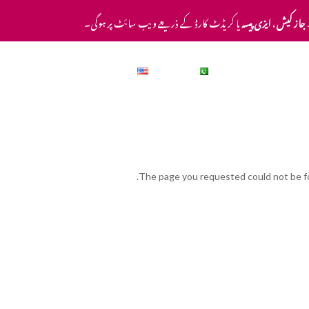
جاز کیش
،
ایزی پیسہ
یا کریڈٹ کارڈ کے ذریعے ویب سائٹ پر ہوگی۔
عمومی سوالات
اردو
English
The page you requested could not be fou