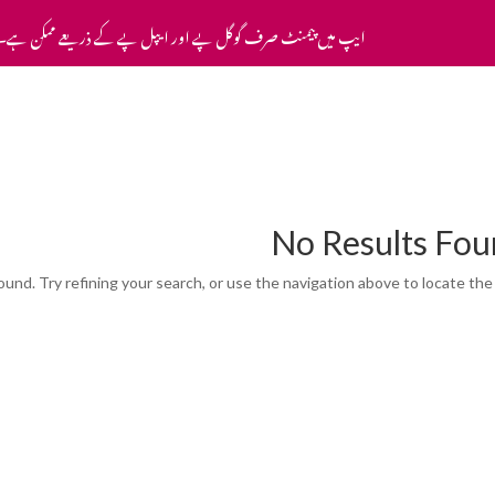
ایپ میں پیمنٹ صرف گوگل پے اور ایپل پے کے ذریعے ممکن ہے۔
ہوم
ہمارے بارے میں
بلاگ
رابطہ کریں
No Results Fo
nd. Try refining your search, or use the navigation above to locate the 