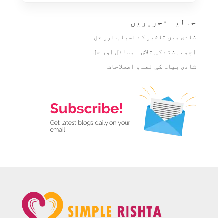
حالیہ تحریریں
شادی میں تاخیر کے اسباب اور حل
اچھے رشتے کی تلاش – مسائل اور حل
شادی بیاہ کی لغت و اصطلاحات