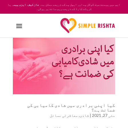
ایپ میں پیمنٹ صرف گوگل پے اور ایپل پے کے ذریعے ممکن ہے۔
جاز کیش
،
ایزی پیسہ
یا
کریڈٹ کارڈ کے ذریعے ویب سائٹ پر ہوگی۔
کیا اپنی برادری میں شادی کامیابی کی
ضمانت ہے؟
مئی 27, 2021
|
شادی
,
معاشرتی مسائل
مشرقی معاشروں میں شادی میں تاخیر کی جہاں دوسری بہت