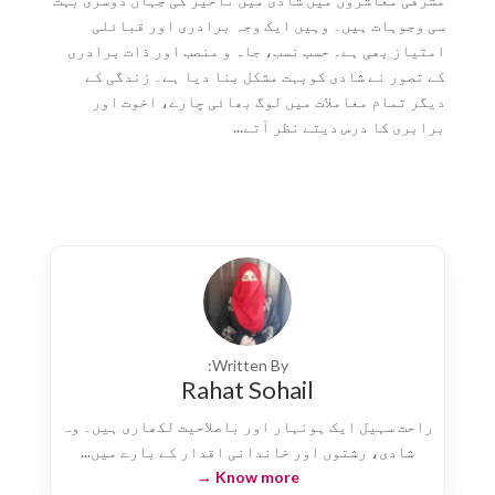
سی وجوہات ہیں۔ وہیں ایک وجہ برادری اور قبائلی
امتیاز بھی ہے۔ حسب نسب، جاہ و منصب اور ذات برادری
کے تصور نے شادی کوبہت مشکل بنا دیا ہے۔ زندگی کے
دیگر تمام معاملات میں لوگ بھائی چارے، اخوت اور
برابری کا درس دیتے نظر آتے...
Written By:
Rahat Sohail
راحت سہیل ایک ہونہار اور باصلاحیت لکھاری ہیں۔ وہ
شادی، رشتوں اور خاندانی اقدار کے بارے میں...
Know more →