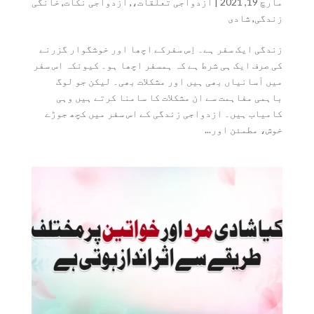
مارچ 19, 2021
|
ازدواجی تعلقات،
,
ازدواجی نکات
,
خانگی
زندگی
,
شادی
زندگی ایک سفر ہے۔ اِس سفرکے اچھا اور خوشگوار گزرنے
کی صرف ایک ہی شرط ہے کہ ہمسفر اچھا ہو۔ کیونکہ اس سفر
میں آسانیاں بھی ہیں اور مشکلات بھی۔ لیکن جو لوگ
باہمی مفاہمت سے ان مشکلات کا سامنا کرتے ہیں وہی
کامیاب ہیں۔ ازدواجی زندگی کے اس سفر میں کچھ جوڑے
خوش، مطمئن اور...