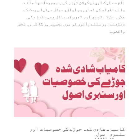
نام سے ایک ایپلی کیشن تیار کی ہے جووفات پا جانے
والے افراد کی تصاویر، آواز، سوشل میڈیا پوسٹ کے
علاوہ ان کے ٹو دی اور تھری ڈی ماڈل بھی بنائے گی۔
دیکھنے اور سننے والوں کو یوں محسوس ہو گا کہ وہ شخص
واقعی...
کامیاب شادی شدہ جوڑے کی خصوصیات اور
سنہری اصول