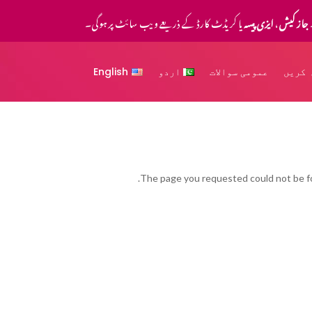
جاز کیش
،
ایزی پیسہ
یا کریڈٹ کارڈ کے ذریعے ویب سائٹ پر ہوگی۔
 کریں
عمومی سوالات
اردو
English
The page you requested could not be fou