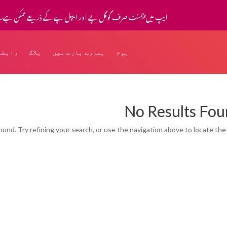
ایپ میں پیمنٹ صرف گوگل پے اور ایپل پے کے ذریعے ممکن ہے۔
ہوم
ہمارے بارے میں
بلاگ
رابطہ
No Results Fo
nd. Try refining your search, or use the navigation above to locate the 