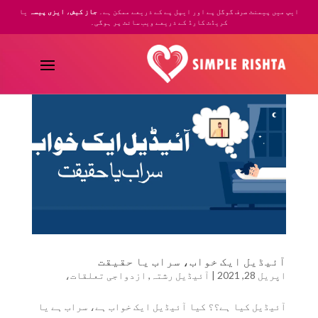
ایپ میں پیمنٹ صرف گوگل پے اور ایپل پے کے ذریعے ممکن ہے۔
جاز کیش
،
ایزی پیسہ
یا
کریڈٹ کارڈ کے ذریعے ویب سائٹ پر ہوگی۔
آئیڈیل ایک خواب، سراب یا حقیقت
اپریل 28, 2021
|
آئیڈیل رشتہ
,
ازدواجی تعلقات،
آئیڈیل کیا ہے؟؟ کیا آئیڈیل ایک خواب ہے، سراب ہے یا