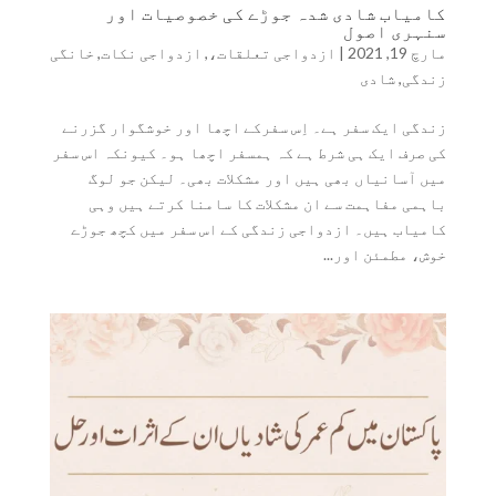
کامیاب شادی شدہ جوڑے کی خصوصیات اور
سنہری اصول
مارچ 19, 2021
|
ازدواجی تعلقات،
,
ازدواجی نکات
,
خانگی
زندگی
,
شادی
زندگی ایک سفر ہے۔ اِس سفرکے اچھا اور خوشگوار گزرنے
کی صرف ایک ہی شرط ہے کہ ہمسفر اچھا ہو۔ کیونکہ اس سفر
میں آسانیاں بھی ہیں اور مشکلات بھی۔ لیکن جو لوگ
باہمی مفاہمت سے ان مشکلات کا سامنا کرتے ہیں وہی
کامیاب ہیں۔ ازدواجی زندگی کے اس سفر میں کچھ جوڑے
خوش، مطمئن اور...