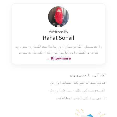
Written By:
Rahat Sohail
راحت سہیل ایک ہونہار اور باصلاحیت لکھاری ہیں۔ وہ
شادی، رشتوں اور خاندانی اقدار کے بارے میں...
Know more →
حالیہ تحریریں
شادی میں تاخیر کے اسباب اور حل
اچھے رشتے کی تلاش – مسائل اور حل
شادی بیاہ کی لغت و اصطلاحات