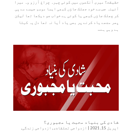
حقیقت؟ میری آنکھوں میں کوئی چہرہ چراغ آرزو وہ میرا
آئینہ جس سے خود جھلک جاؤں کبھی ایسا موسم جیسے مے پی
کر چھلک جاؤں کبھی یا کوئی ہے خواب جو دیکھا تھا لیکن
پھر مجھے یاد کرنے پر بھی یاد آیا نہ تھا دل یہ کہتا
ہے وہی ہے...
شادی کی بنیاد محبت یا مجبوری؟
اپریل 15, 2021
|
ازدواجی تعلقات،
,
ازدواجی زندگی
,