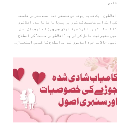
شادی
افلاطون ایک قدیم یونانی فلسفی تھا جسے مغربی فلسفہ
کی ایک اہم شخصیت کے طور پر پہچانا جاتا ہے۔ افلاطون
کا فلسفہ تو رہا ایک طرف لیکن جس چیز نے نوجوان نسل
میں مقبولیت حاصل کر لی وہ "افلاطونی محبت” کی اصطلاح
تھی۔ حالانہ خود افلاطون نے اس اصطلاح کا کبھی استعمال...