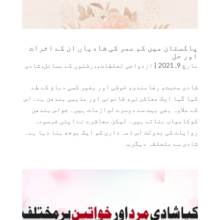
پاکستان میں کم عمر کی شادیاں ان کے اثرات
اور حل
مارچ 9, 2021
|
ازدواجی تعلقات،
,
رشتوں کے مسائل
,
شادی
شادی محبت، رضامندی، خوشی اور بغیر کسی دباؤ کے طے
کیا گیا ایک معاشرتی، قانونی اور مذہبی بندھن ہے۔ اس
کے علاوہ بھی بہت سے دوسرے لوازمات ہیں۔ جواس بندھن
کوکامیاب بناتے ہیں۔ لیکن معاشرے نے اپنی فرسودہ
روایات کی بدولت اس ذمہ داری کو ایک بوجھ بنا دیا ہے۔
شادی سے متعلقہ دیگر...