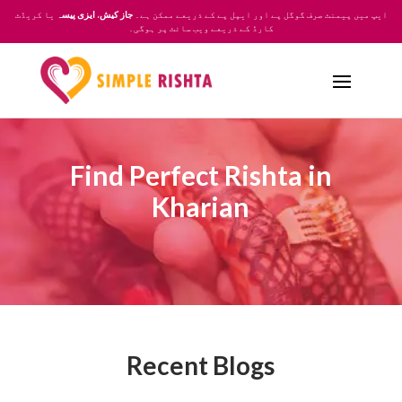
یا کریڈٹ
ایزی پیسہ
،
جاز کیش
ایپ میں پیمنٹ صرف گوگل پے اور ایپل پے کے ذریعے ممکن ہے۔
کارڈ کے ذریعے ویب سائٹ پر ہوگی۔
Find Perfect Rishta in
Kharian
Recent Blogs