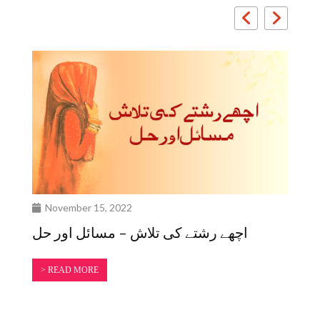
November 15, 2022
N
ات
اچھے رشتے کی تلاش – مسائل اور حل
> READ MORE
>