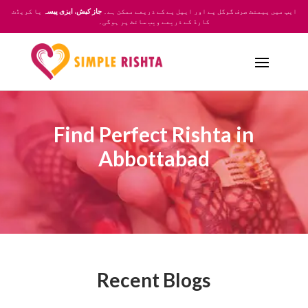
یا کریڈٹ
ایزی پیسہ
،
جاز کیش
ایپ میں پیمنٹ صرف گوگل پے اور ایپل پے کے ذریعے ممکن ہے۔
کارڈ کے ذریعے ویب سائٹ پر ہوگی۔
Find Perfect Rishta in
Abbottabad
Recent Blogs