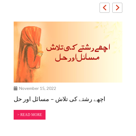
November 15, 2022
N
ات
اچھے رشتے کی تلاش – مسائل اور حل
> READ MORE
>